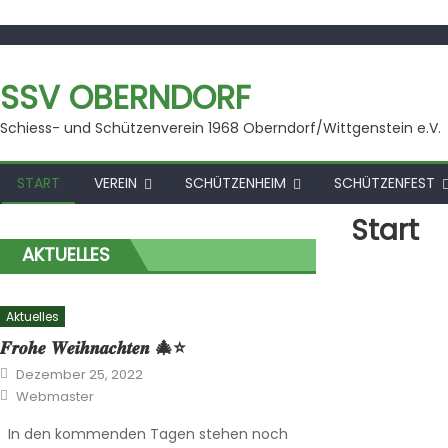
Skip
to
content
SSV OBERNDORF
Schiess- und Schützenverein 1968 Oberndorf/Wittgenstein e.V.
START
VEREIN
SCHÜTZENHEIM
SCHÜTZENFEST
Start
AKTUELLES
Aktuelles
𝑭𝒓𝒐𝒉𝒆 𝑾𝒆𝒊𝒉𝒏𝒂𝒄𝒉𝒕𝒆𝒏 🎄⭐️
Posted
Dezember 25, 2022
on
Author
Webmaster
In den kommenden Tagen stehen noch