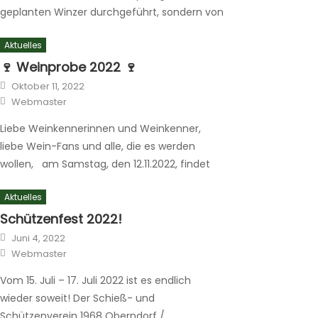
geplanten Winzer durchgeführt, sondern von
Weingut Achim Hochthurn aus Horrweiler.
Aktuelles
Das Weingut Achim Hochthurn aus
Horrweiler wird ab 20 Uhr verschiedene Rot-
🍷 Weinprobe 2022 🍷
und Weißweine zur Verkostung vorstellen
Posted
Oktober 11, 2022
on
Author
und über die diesjährige Weinernte
Webmaster
berichten. Dabei erzählen die Winzer von der
Liebe Weinkennerinnen und Weinkenner,
Arbeit in den Weinbergen und […]
liebe Wein-Fans und alle, die es werden
wollen, am Samstag, den 12.11.2022, findet
die alljährliche Weinprobe des Fördervereins
Aktuelles
des Schieß- und Schützenverein Oberndorf
statt. Das Weingut Hans Simon aus Zell-
Schützenfest 2022!
Kaimt an der Mosel wird wie im vergangenen
Posted
Juni 4, 2022
on
Author
Jahr durch den Abend führen. Schwarze
Webmaster
Katz & königlicher Moselwein Ab 20 […]
Vom 15. Juli – 17. Juli 2022 ist es endlich
wieder soweit! Der Schieß- und
Schützenverein 1968 Oberndorf /