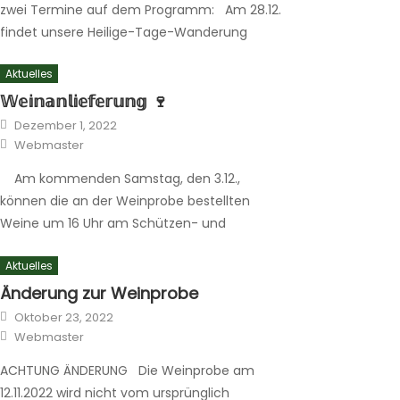
zwei Termine auf dem Programm: Am 28.12.
findet unsere Heilige-Tage-Wanderung
statt. Dazu ist jeder herzlich eingeladen. Ein
Aktuelles
Bus bringt uns um 12:30 Uhr vom Schützen-
und Bürgerhaus nach Laaspherhütte. Von
𝕎𝕖𝕚𝕟𝕒𝕟𝕝𝕚𝕖𝕗𝕖𝕣𝕦𝕟𝕘 🍷
dort wandern wir über Hof Breitenbach und
Posted
Dezember 1, 2022
on
Author
Feudingen bis nach Oberndorf. Im Anschluss
Webmaster
gibt es im Schützenhaus […]
Am kommenden Samstag, den 3.12.,
können die an der Weinprobe bestellten
Weine um 16 Uhr am Schützen- und
Bürgerhaus abgeholt werden.
Aktuelles
Änderung zur Weinprobe
Posted
Oktober 23, 2022
on
Author
Webmaster
ACHTUNG ÄNDERUNG Die Weinprobe am
12.11.2022 wird nicht vom ursprünglich