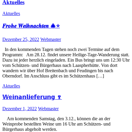
Aktuelles
Aktuelles
𝑭𝒓𝒐𝒉𝒆 𝑾𝒆𝒊𝒉𝒏𝒂𝒄𝒉𝒕𝒆𝒏 🎄⭐️
Posted
Author
Dezember 25, 2022
Webmaster
on
In den kommenden Tagen stehen noch zwei Termine auf dem
Programm: Am 28.12. findet unsere Heilige-Tage-Wanderung statt.
Dazu ist jeder herzlich eingeladen. Ein Bus bringt uns um 12:30 Uhr
vom Schützen- und Bürgerhaus nach Laaspherhütte. Von dort
wandern wir über Hof Breitenbach und Feudingen bis nach
Oberndorf. Im Anschluss gibt es im Schützenhaus […]
Aktuelles
𝕎𝕖𝕚𝕟𝕒𝕟𝕝𝕚𝕖𝕗𝕖𝕣𝕦𝕟𝕘 🍷
Posted
Author
Dezember 1, 2022
Webmaster
on
Am kommenden Samstag, den 3.12., können die an der
Weinprobe bestellten Weine um 16 Uhr am Schützen- und
Bürgerhaus abgeholt werden.