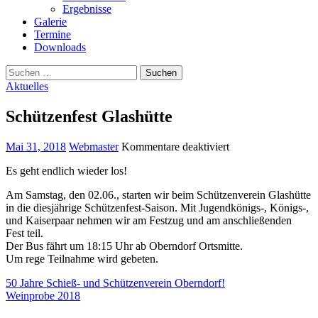
Ergebnisse
Galerie
Termine
Downloads
Suchen
nach:
Aktuelles
Schützenfest Glashütte
Posted
Author
für
Mai 31, 2018
Webmaster
Kommentare deaktiviert
on
Schützenfest
Es geht endlich wieder los!
Glashütte
Am Samstag, den 02.06., starten wir beim Schützenverein Glashütte
in die diesjährige Schützenfest-Saison. Mit Jugendkönigs-, Königs-,
und Kaiserpaar nehmen wir am Festzug und am anschließenden
Fest teil.
Der Bus fährt um 18:15 Uhr ab Oberndorf Ortsmitte.
Um rege Teilnahme wird gebeten.
Beitragsnavigation
50 Jahre Schieß- und Schützenverein Oberndorf!
Weinprobe 2018