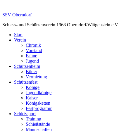
Skip
to
SSV Oberndorf
content
Schiess- und Schützenverein 1968 Oberndorf/Wittgenstein e.V.
Start
Verein
Chronik
Vorstand
Fahne
Jugend
Schützenheim
Bilder
Vermietung
Schützenfest
Könige
Jugendkönige
Kaiser
Königsketten
Festprogramm
Schießsport
Training
Schießstände
Mannschaften