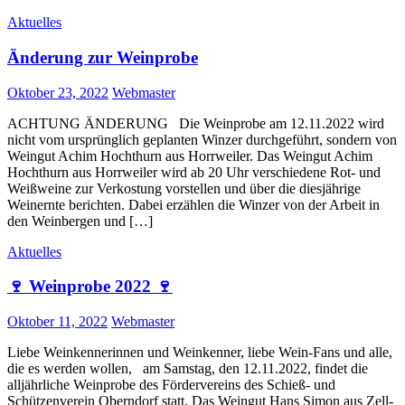
Aktuelles
Änderung zur Weinprobe
Posted
Author
Oktober 23, 2022
Webmaster
on
ACHTUNG ÄNDERUNG Die Weinprobe am 12.11.2022 wird
nicht vom ursprünglich geplanten Winzer durchgeführt, sondern von
Weingut Achim Hochthurn aus Horrweiler. Das Weingut Achim
Hochthurn aus Horrweiler wird ab 20 Uhr verschiedene Rot- und
Weißweine zur Verkostung vorstellen und über die diesjährige
Weinernte berichten. Dabei erzählen die Winzer von der Arbeit in
den Weinbergen und […]
Aktuelles
🍷 Weinprobe 2022 🍷
Posted
Author
Oktober 11, 2022
Webmaster
on
Liebe Weinkennerinnen und Weinkenner, liebe Wein-Fans und alle,
die es werden wollen, am Samstag, den 12.11.2022, findet die
alljährliche Weinprobe des Fördervereins des Schieß- und
Schützenverein Oberndorf statt. Das Weingut Hans Simon aus Zell-